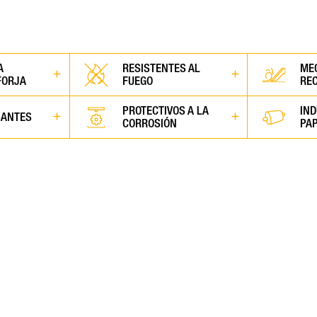
A
RESISTENTES AL
ME
FORJA
FUEGO
REC
PROTECTIVOS A LA
IND
SANTES
CORROSIÓN
PA