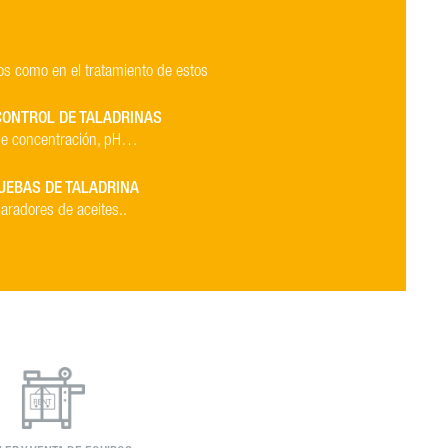
dos como en el tratamiento de estos
 CONTROL DE TALADRINAS
 de concentración, pH…
UEBAS DE TALADRINA
paradores de aceites..