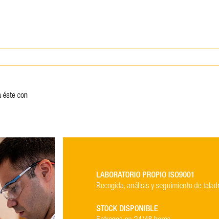
 éste con
LABORATORIO PROPIO ISO9001
Recogida, análisis y seguimiento de talad
STOCK DISPONIBLE