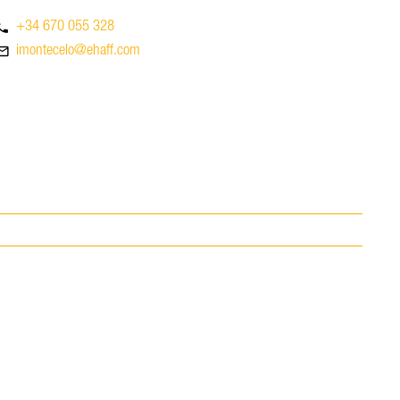
hone
+34 670 055 328
_outline
imontecelo@ehaff.com