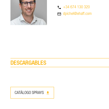
phone
+34 674 130 320
mail_outline
dpichel@ehaff.com
DESCARGABLES
download
CATÁLOGO SPRAYS