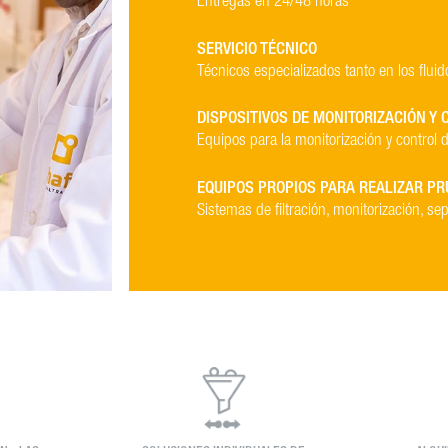
Entregas en 24/48 horas
SERVICIO TÉCNICO
Técnicos especializados tanto en los flui
DISPOSITIVOS DE MONITORIZACIÓN Y
Equipos para la monitorización y control
EQUIPOS PROPIOS PARA REALIZAR PR
Sistemas de filtración, monitorización, se