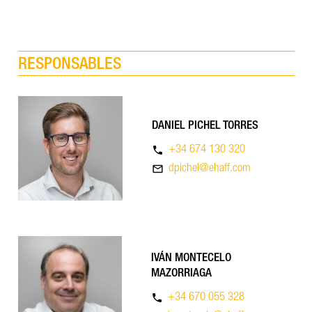
RESPONSABLES
DANIEL PICHEL TORRES
phone
+34 674 130 320
mail_outline
dpichel@ehaff.com
IVÁN MONTECELO
MAZORRIAGA
phone
+34 670 055 328