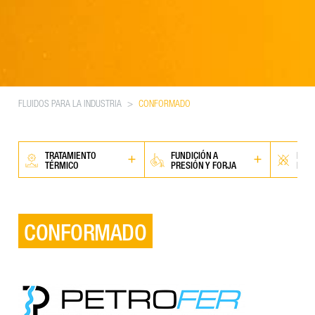
FLUIDOS PARA LA INDUSTRIA
>
CONFORMADO
TRATAMIENTO
FUNDICIÓN A
RESI
TÉRMICO
PRESIÓN Y FORJA
FUE
CONFORMADO