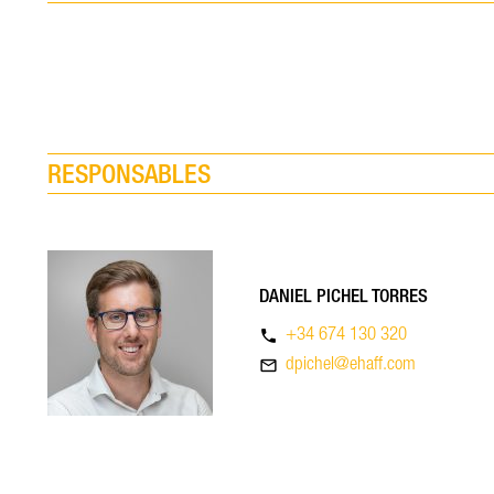
RESPONSABLES
DANIEL PICHEL TORRES
phone
+34 674 130 320
mail_outline
dpichel@ehaff.com