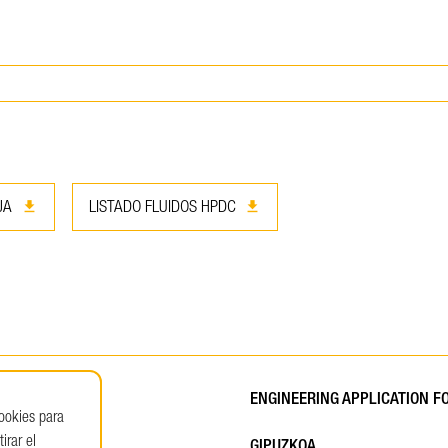
download
download
JA
LISTADO FLUIDOS HPDC
ENGINEERING APPLICATION FOR
cookies para
irar el
GIPUZKOA