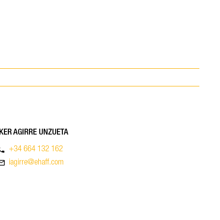
IKER AGIRRE UNZUETA
hone
+34 664 132 162
_outline
iagirre@ehaff.com