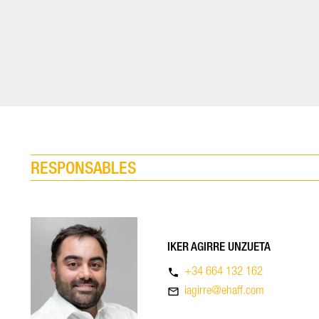
RESPONSABLES
IKER AGIRRE UNZUETA
phone
+34 664 132 162
mail_outline
iagirre@ehaff.com